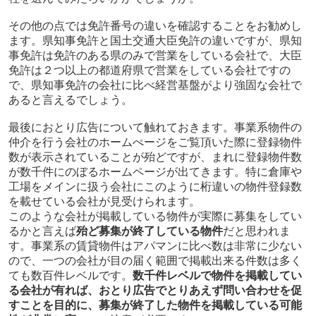
その他の点では免許番号の違いを確認することをお勧めし
ます。県知事免許と国土交通大臣免許の違いですが、県知
事免許は免許のある県のみで営業をしている会社で、大臣
免許は２つ以上の都道府県で営業をしている会社ですの
で、県知事免許の会社に比べ経営基盤がより強固な会社で
あると言えるでしょう。
最後におとり広告について触れておきます。事業系物件の
仲介を行う会社のホームぺージをご覧頂いた際に登録物件
数が表示されていることが殆どですが、まれに登録物件数
が数千件にのぼるホームページが出てきます。特に倉庫や
工場をメインに扱う会社にこのように桁違いの物件登録数
を載せている会社が見受けられます。
このような会社が掲載している物件が実際に募集をしてい
るかと言えば
殆ど募集が終了している物件
だと思われま
す。事業系の賃貸物件はアパマンに比べ数は非常に少ない
ので、一つの会社が目の届く範囲で掲載出来る件数は多く
ても数百件レベルです。
数千件レベルで物件を掲載してい
る会社が有れば、おとり広告でとりあえず問い合わせを促
すことを目的に、募集が終了した物件を掲載している可能