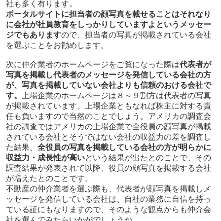
社も多く有ります。
ポータルサイトに担当者の顔写真を載せることはそれなり
に会社が社員教育をしっかりしていますよというメッセー
ジでもあります
ので、担当者の写真が掲載されている会社
を選ぶことをお勧めします。
次に仲介業者のホームページをご覧になった際は
代表者が
写真を掲載し代表者のメッセージを発信している会社の方
が、写真を掲載していない会社よりも信頼のおける会社で
す。
上場企業のホームページは８～９割方は代表者の写真
が掲載されています。上場企業ともなれば株主に対する責
任も負いますので当然のことでしょう。アメリカの調査会
社の調査ではアメリカの上場企業で全役員の顔写真が掲載
されている会社とそうではない会社の収益力の差を調査し
た結果、
全役員の写真を掲載している会社の方が明らかに
収益力・成長性が高い
という結果が出たとのことで、その
調査結果が発表されて以降、役員の顔写真を掲載する会社
が増えたとのことです。
不動産の仲介業者を選ぶ際も、代表者が顔写真を掲載しメ
ッセージを発信している会社は、自社の業務に自信を持っ
ている証にもなりますので、そのような観点からも仲介会
社を選んでみたらいかがでしょうか。