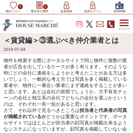
0
0
検討リスト
最近見た物件
会員登録
会員ログイン
採用情報
メニュー
＜賃貸編＞③選ぶべき仲介業者とは
2019-07-04
物件を検索する際にポータルサイトで同じ物件に複数の業
者が広告を出しているケースが多く有ります。そのような
時にどの会社に連絡をしようかと考えたことがある方は多
いでしょう。一般的な考え方では写真を多く掲載している
業者や、物件に一番近い業者にまず連絡をすることが多い
と思います。あとは会社の規模でしょうか。大手有名チェ
ーンの会社と独立系の会社でどちらの会社を選ぶかという
のは、それぞれ一長一短があると思います。
さて、それ以外で見るべきところは
担当者と代表者の写真
が掲載されているか
どうかは重要なポイントです。ポータ
ルサイトではほとんどが担当者の顔写真が掲載出来るよう
なシステムになっていますが、顔写真を掲載していない会