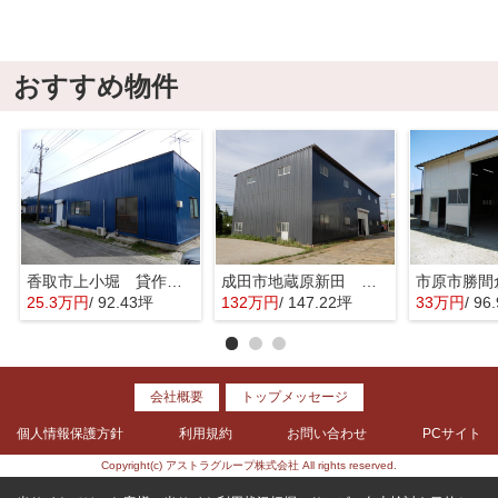
おすすめ物件
香取市上小堀 貸作業場・倉庫
成田市地蔵原新田 貸工場・倉庫
25.3万円
/ 92.43坪
132万円
/ 147.22坪
33万円
/ 96
会社概要
トップメッセージ
個人情報保護方針
利用規約
お問い合わせ
PCサイト
Copyright(c) アストラグループ株式会社 All rights reserved.