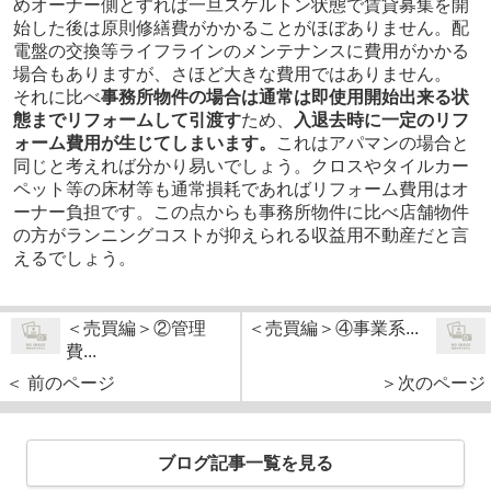
めオーナー側とすれば一旦スケルトン状態で賃貸募集を開
始した後は原則修繕費がかかることがほぼありません。配
電盤の交換等ライフラインのメンテナンスに費用がかかる
場合もありますが、さほど大きな費用ではありません。
それに比べ
事務所物件の場合は通常は即使用開始出来る状
態までリフォームして引渡す
ため、
入退去時に一定のリフ
ォーム費用が生じてしまいます。
これはアパマンの場合と
同じと考えれば分かり易いでしょう。クロスやタイルカー
ペット等の床材等も通常損耗であればリフォーム費用はオ
ーナー負担です。この点からも事務所物件に比べ店舗物件
の方がランニングコストが抑えられる収益用不動産だと言
えるでしょう。
＜売買編＞②管理
＜売買編＞④事業系...
費...
＜ 前のページ
＞次のページ
ブログ記事一覧を見る