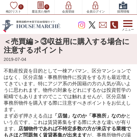
0
0
検討リスト
最近見た物件
会員登録
会員ログイン
採用情報
メニュー
＜売買編＞③収益用に購入する場合に
注意するポイント
2019-07-04
不動産投資を目的として一棟アパマン、区分マンションで
はなく、区分店舗・事務所物件に投資をする方も最近増え
てきています。特にアジア系の外国籍の方の人気が高いよ
うに思われます。物件の対象をどれにするかは投資哲学の
範疇でもありますのでここでは触れませんが、区分店舗・
事務所物件を購入する際に注意すべきポイントをお伝えし
ます。
まず必ず押さえる点は
「店舗」なのか「事務所」なのか
と
いう点です。これは賃貸募集をする際に大きな違いが有り
ます。
店舗物件であれば不特定多数の方が来店する業種で
もさほど問題無く賃貸募集が出来ます
が、事務所物件の場