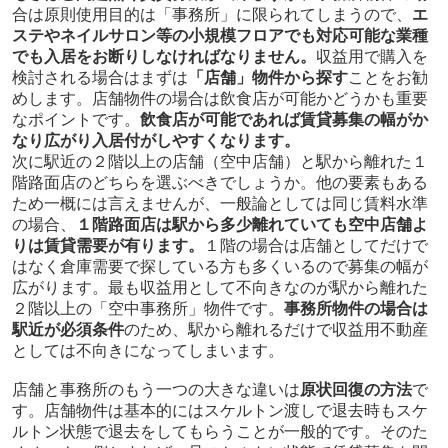
合は原則使用目的は「事務所」に限られてしまうので、
エ
ステやネイルサロン等の小規模フロアでも対応可能な業種
でも入居をお断りしなければなりません。
収益用で購入を
検討される場合はまずは
「店舗」物件から探す
ことをお勧
めします。店舗物件の場合は飲食店が可能かどうかも重要
なポイントです。
飲食店が可能であれば賃貸募集の幅がか
なり広がり入居付がしやすくなります。
次に駅近の２階以上の店舗（空中店舗）と駅から離れた１
階路面店のどちらを選ぶべきでしょうか。他の要素もある
ため一概には言えませんが、一般論としては同じ賃料水準
の場合、
１階路面店は駅から多少離れていても空中店舗よ
りは賃貸需要が有ります。
１階の場合は店舗としてだけで
はなく倉庫需要で探している方も多くいるので募集の幅が
広がります。最も収益用として不向きなのが駅から離れた
２階以上の「空中事務所」物件です。
事務所物件の場合は
駅近が必須条件
のため、駅から離れるだけで収益用不動産
としては不向きになってしまいます。
店舗と事務所のもう一つの大きな違いは
原状回復の方法
で
す。店舗物件は基本的にはスケルトン渡しで退去時もスケ
ルトン状態で退去をしてもらうことが一般的です。そのた