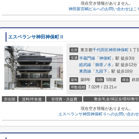
現在空き情報がありません。
神田新宮嶋ビルへのお問い合わせはこ
エスペランサ神田神保町Ⅱ
東京都
千代田区
神田神保町
１丁
住所
交通
半蔵門線
「
神保町
」駅 徒歩3分
総武線
「
御茶ノ水
」駅 徒歩12分
東西線
「
九段下
」駅 徒歩10分
築8年
5階建
鉄筋
築年
階数
構造
7.02坪 / 23.21㎡
坪数/面積
敷金/礼金/保証金/償却/敷引
所在階
賃料/坪単価
管理費・共益費
現在空き情報がありません。
エスペランサ神田神保町Ⅱへのお問い合わせ