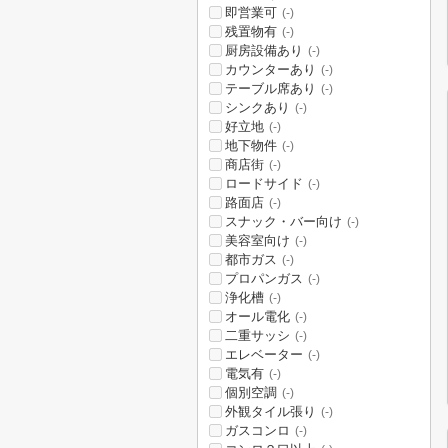
即営業可
(-)
残置物有
(-)
厨房設備あり
(-)
カウンターあり
(-)
テーブル席あり
(-)
シンクあり
(-)
好立地
(-)
地下物件
(-)
商店街
(-)
ロードサイド
(-)
路面店
(-)
スナック・バー向け
(-)
美容室向け
(-)
都市ガス
(-)
プロパンガス
(-)
浄化槽
(-)
オール電化
(-)
二重サッシ
(-)
エレベーター
(-)
電気有
(-)
個別空調
(-)
外観タイル張り
(-)
ガスコンロ
(-)