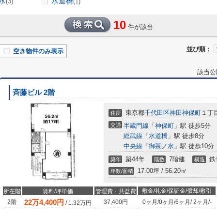
水
水道橋
(3)
(1)
10
件が該当
並び順：
空き物件のみ表示
該当公
斉藤ビル 2階
東京都
千代田区
神田神保町
１丁目
住所
交通
半蔵門線
「
神保町
」駅 徒歩5分
総武線
「
水道橋
」駅 徒歩8分
中央線
「
御茶ノ水
」駅 徒歩10分
築44年
7階建
鉄
築年
階数
構造
17.00坪 / 56.20㎡
坪数/面積
敷金/礼金/保証金/償却/敷引
所在階
賃料/坪単価
管理費・共益費
22
万
4,400
円
2階
37,400円
0ヶ月
/
0ヶ月
/
6ヶ月
/
2ヶ月
/
-
/
1.32
万円