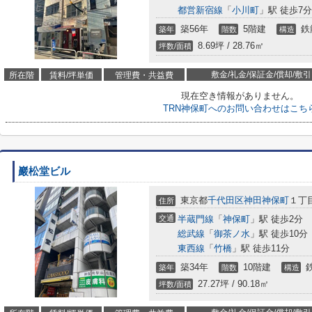
都営新宿線
「
小川町
」駅 徒歩7分
築56年
5階建
鉄
築年
階数
構造
8.69坪 / 28.76㎡
坪数/面積
敷金/礼金/保証金/償却/敷引
所在階
賃料/坪単価
管理費・共益費
現在空き情報がありません。
TRN神保町へのお問い合わせはこち
巖松堂ビル
東京都
千代田区
神田神保町
１丁
住所
交通
半蔵門線
「
神保町
」駅 徒歩2分
総武線
「
御茶ノ水
」駅 徒歩10分
東西線
「
竹橋
」駅 徒歩11分
築34年
10階建
築年
階数
構造
27.27坪 / 90.18㎡
坪数/面積