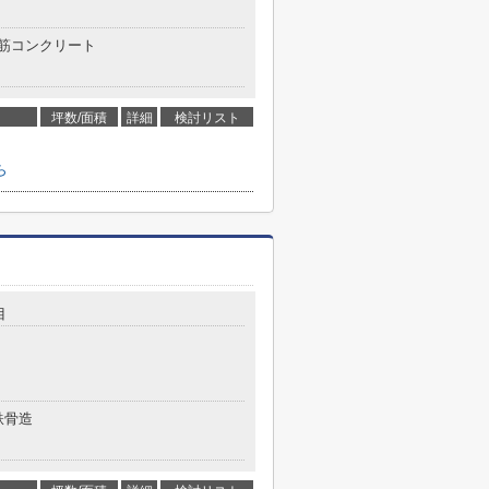
筋コンクリート
坪数/面積
詳細
検討リスト
ら
目
鉄骨造