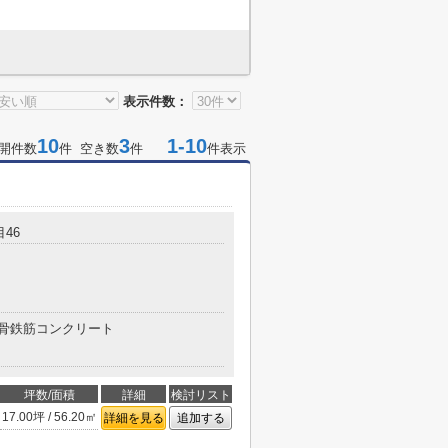
表示件数：
10
3
1-10
開件数
件 空き数
件
件表示
46
骨鉄筋コンクリート
坪数/面積
詳細
検討リスト
17.00坪 / 56.20㎡
詳細を見る
追加する