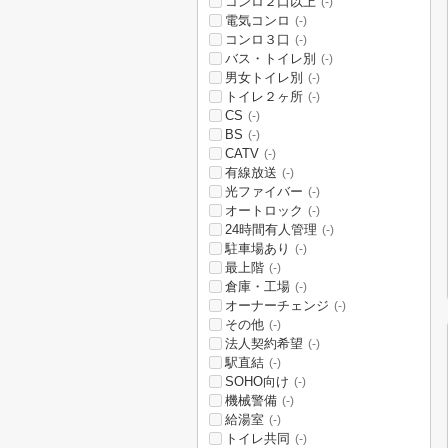
コンロ２口以上
(-)
電気コンロ
(-)
コンロ３口
(-)
バス・トイレ別
(-)
男女トイレ別
(-)
トイレ２ヶ所
(-)
CS
(-)
BS
(-)
CATV
(-)
有線放送
(-)
光ファイバー
(-)
オートロック
(-)
24時間有人管理
(-)
駐車場あり
(-)
最上階
(-)
倉庫・工場
(-)
オーナーチェンジ
(-)
その他
(-)
法人契約希望
(-)
駅直結
(-)
SOHO向け
(-)
機械警備
(-)
給湯室
(-)
トイレ共同
(-)