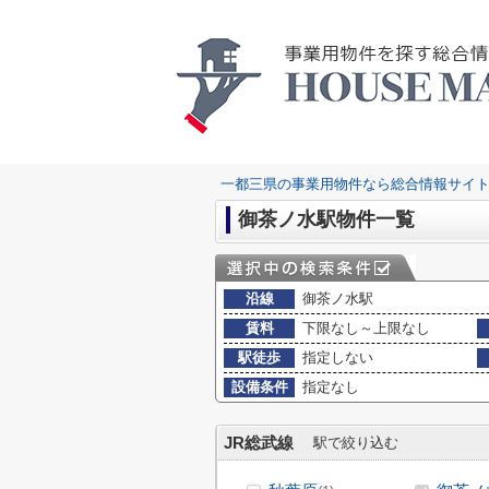
一都三県の事業用物件なら総合情報サイト
御茶ノ水駅物件一覧
沿線
御茶ノ水駅
賃料
下限なし～上限なし
駅徒歩
指定しない
設備条件
指定なし
JR総武線
駅で絞り込む