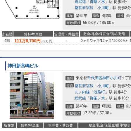
総武線
「
御茶ノ水
」駅 徒歩8分
都営新宿線
「
小川町
」駅 徒歩8分
築62年
4階建
鉄
築年
階数
構造
55.96坪 / 185.00㎡
坪数/面積
敷金/礼金/保証金/償却/敷引
所在階
賃料/坪単価
管理費・共益費
111
万
8,700
円
4階
-
0ヶ月
/
0ヶ月
/
12ヶ月
/
20.00％
/
-
/
2
万円
神田新宮嶋ビル
東京都
千代田区
神田小川町
１丁
住所
交通
都営新宿線
「
小川町
」駅 徒歩2分
丸ノ内線
「
淡路町
」駅 徒歩4分
総武線
「
御茶ノ水
」駅 徒歩10分
築40年
6階建
鉄
築年
階数
構造
17.35坪 / 57.38㎡
坪数/面積
敷金/礼金/保証金/償却/敷引
所在階
賃料/坪単価
管理費・共益費