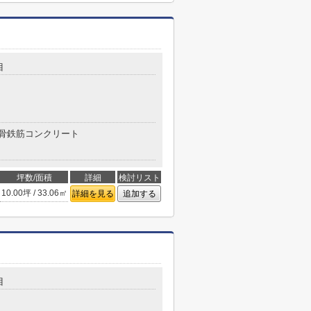
目
骨鉄筋コンクリート
坪数/面積
詳細
検討リスト
10.00坪 / 33.06㎡
詳細を見る
追加する
目