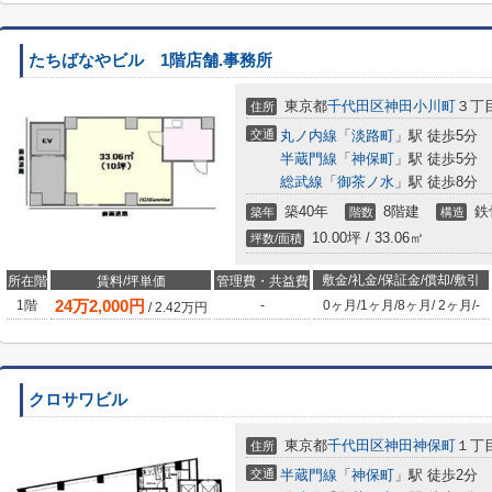
たちばなやビル 1階店舗.事務所
東京都
千代田区
神田小川町
３丁
住所
交通
丸ノ内線
「
淡路町
」駅 徒歩5分
半蔵門線
「
神保町
」駅 徒歩5分
総武線
「
御茶ノ水
」駅 徒歩8分
築40年
8階建
鉄
築年
階数
構造
10.00坪 / 33.06㎡
坪数/面積
敷金/礼金/保証金/償却/敷引
所在階
賃料/坪単価
管理費・共益費
24
万
2,000
円
1階
-
0ヶ月
/
1ヶ月
/
8ヶ月
/
2ヶ月
/
-
/
2.42
万円
クロサワビル
東京都
千代田区
神田神保町
１丁
住所
交通
半蔵門線
「
神保町
」駅 徒歩2分