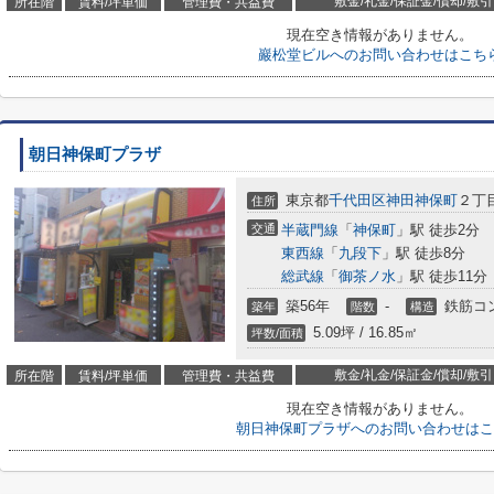
敷金/礼金/保証金/償却/敷引
所在階
賃料/坪単価
管理費・共益費
現在空き情報がありません。
巖松堂ビルへのお問い合わせはこち
朝日神保町プラザ
東京都
千代田区
神田神保町
２丁
住所
交通
半蔵門線
「
神保町
」駅 徒歩2分
東西線
「
九段下
」駅 徒歩8分
総武線
「
御茶ノ水
」駅 徒歩11分
築56年
-
鉄筋コ
築年
階数
構造
5.09坪 / 16.85㎡
坪数/面積
敷金/礼金/保証金/償却/敷引
所在階
賃料/坪単価
管理費・共益費
現在空き情報がありません。
朝日神保町プラザへのお問い合わせはこ