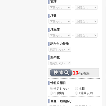
面積
～
坪数
～
坪単価
～
駅からの徒歩
築年数
10
件が該当
情報公開日
指定しない
本日
3日以内
1週間以内
画像・動画あり