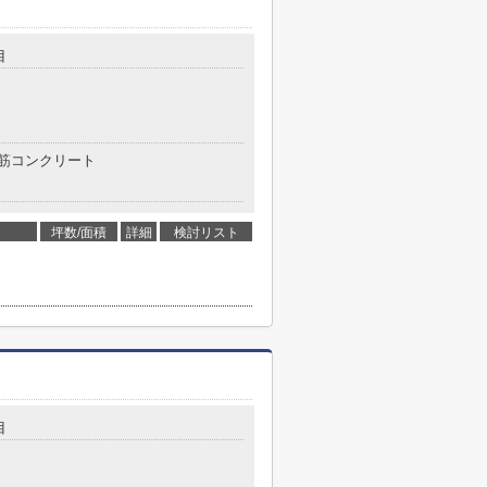
目
筋コンクリート
坪数/面積
詳細
検討リスト
目