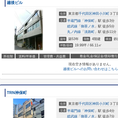
越後ビル
東京都
千代田区
神田小川町
３丁
住所
交通
半蔵門線
「
神保町
」駅 徒歩3分
総武線
「
御茶ノ水
」駅 徒歩5分
丸ノ内線
「
淡路町
」駅 徒歩11分
築53年
4階建
鉄
築年
階数
構造
19.99坪 / 66.11㎡
坪数/面積
敷金/礼金/保証金/償却/敷引
所在階
賃料/坪単価
管理費・共益費
現在空き情報がありません。
越後ビルへのお問い合わせはこちら
TRN神保町
東京都
千代田区
神田小川町
３丁
住所
交通
半蔵門線
「
神保町
」駅 徒歩4分
総武線
「
御茶ノ水
」駅 徒歩7分