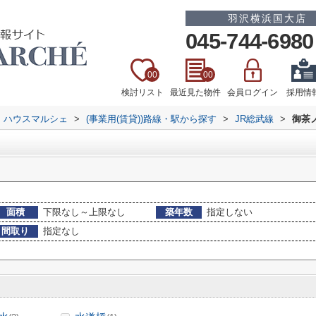
羽沢横浜国大店
045-744-6980
00
00
検討リスト
最近見た物件
会員ログイン
採用情
 ハウスマルシェ
>
(事業用(賃貸))路線・駅から探す
>
JR総武線
>
御茶
面積
下限なし～上限なし
築年数
指定しない
間取り
指定なし