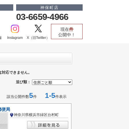
神保町店
03-6659-4966
現在
件
公開中！
報
Instagram
X（旧Twitter）
は対応できません。
並び順：
5
1-5
該当公開件数
件
件表示
郵便局
神奈川県横浜市緑区台村町