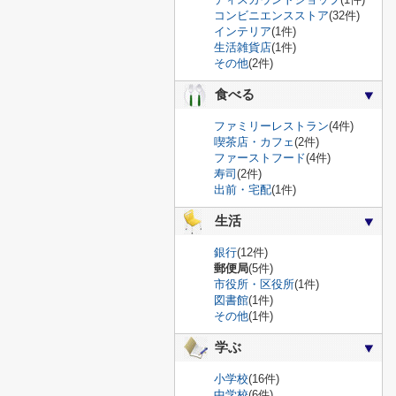
コンビニエンスストア
(32件)
インテリア
(1件)
生活雑貨店
(1件)
その他
(2件)
食べる
ファミリーレストラン
(4件)
喫茶店・カフェ
(2件)
ファーストフード
(4件)
寿司
(2件)
出前・宅配
(1件)
生活
銀行
(12件)
郵便局
(5件)
市役所・区役所
(1件)
図書館
(1件)
その他
(1件)
学ぶ
小学校
(16件)
中学校
(6件)