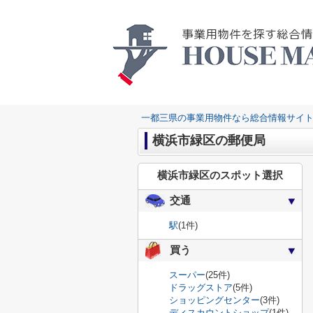
一都三県の事業用物件なら総合情報サイト
横浜市緑区の郵便局
横浜市緑区のスポット選択
交通
駅
(1件)
買う
スーパー
(25件)
ドラッグストア
(5件)
ショッピングセンター
(3件)
ディスカウントショップ
(1件)