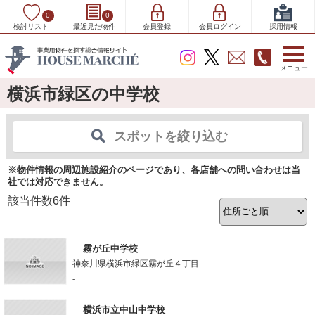
0
0
検討リスト
最近見た物件
会員登録
会員ログイン
採用情報
メニュー
横浜市緑区の中学校
スポットを絞り込む
※物件情報の周辺施設紹介のページであり、各店舗への問い合わせは当
社では対応できません。
該当件数
6
件
霧が丘中学校
神奈川県横浜市緑区霧が丘４丁目
-
横浜市立中山中学校