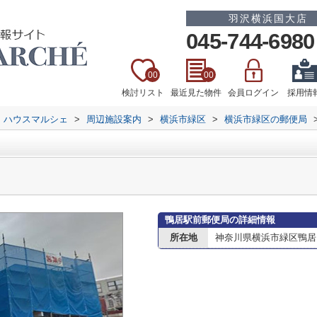
羽沢横浜国大店
045-744-6980
00
00
検討リスト
最近見た物件
会員ログイン
採用情
 ハウスマルシェ
>
周辺施設案内
>
横浜市緑区
>
横浜市緑区の郵便局
鴨居駅前郵便局の詳細情報
所在地
神奈川県横浜市緑区鴨居