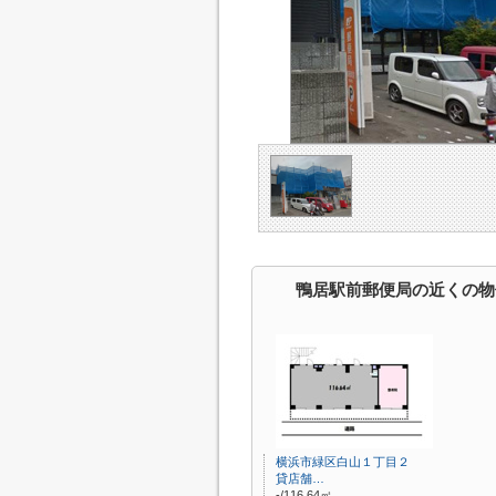
鴨居駅前郵便局の近くの物
横浜市緑区白山１丁目２
貸店舗…
-/116.64㎡