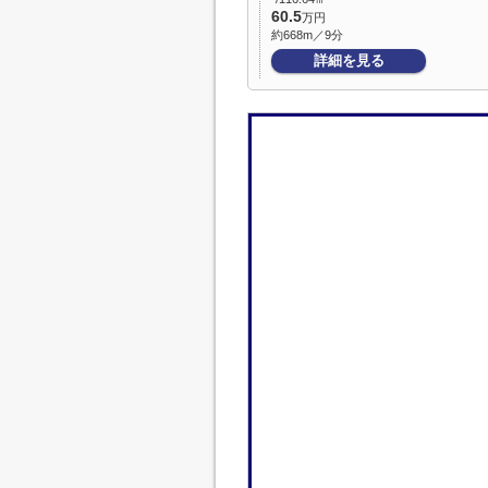
60.5
万円
約668m／9分
詳細を見る