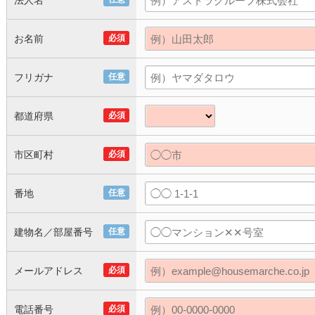
法人名
お名前
必須
フリガナ
任意
都道府県
必須
市区町村
必須
番地
任意
建物名／部屋番号
任意
メールアドレス
必須
電話番号
必須