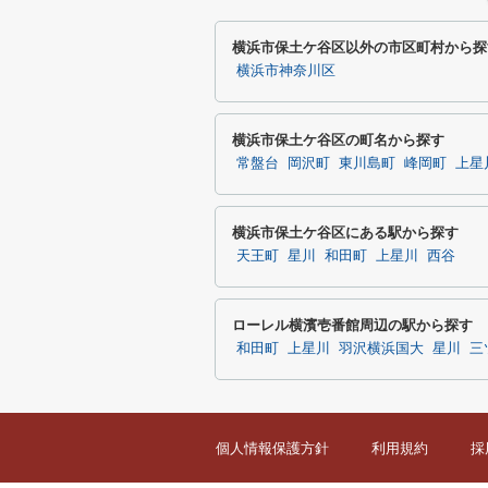
横浜市保土ケ谷区以外の市区町村から探
横浜市神奈川区
横浜市保土ケ谷区の町名から探す
常盤台
岡沢町
東川島町
峰岡町
上星
横浜市保土ケ谷区にある駅から探す
天王町
星川
和田町
上星川
西谷
ローレル横濱壱番館周辺の駅から探す
和田町
上星川
羽沢横浜国大
星川
三
個人情報保護方針
利用規約
採