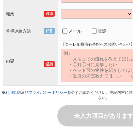
職業
必須
メール
電話
希望連絡方法
任意
【ローレル横濱壱番館へのお問い合わせ
内容
必須
※
利用規約
及び
プライバシーポリシー
を必ずお読みください。左記内容に同
さい。
未入力項目がありま