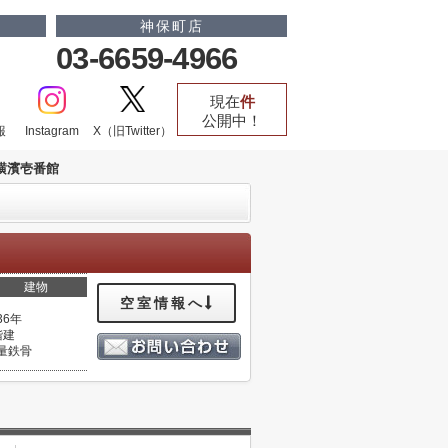
神保町店
03-6659-4966
現在
件
公開中！
報
Instagram
X（旧Twitter）
横濱壱番館
建物
空室情報へ
36年
階建
量鉄骨