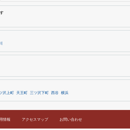
す
川
ツ沢上町
天王町
三ツ沢下町
西谷
横浜
用情報
アクセスマップ
お問い合わせ