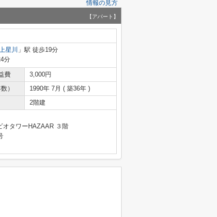
情報の見方
【アパート】
上星川
」駅 徒歩19分
24分
益費
3,000円
年数）
1990年 7月 ( 築36年 )
2階建
オタワーHAZAAR ３階
号