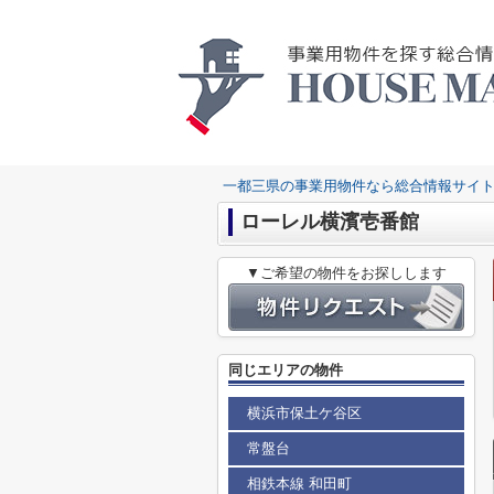
一都三県の事業用物件なら総合情報サイト
ローレル横濱壱番館
▼ご希望の物件をお探しします
同じエリアの物件
横浜市保土ケ谷区
常盤台
相鉄本線 和田町