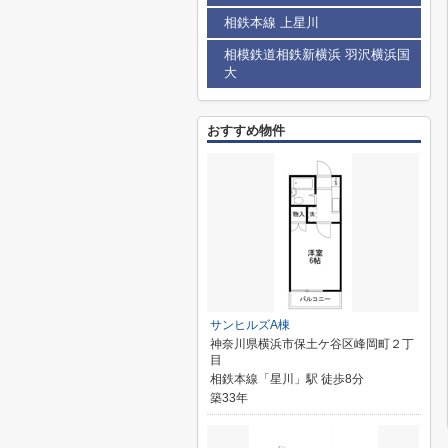
相鉄本線 上星川
相模鉄道相鉄新横浜 羽沢横浜国
大
おすすめ物件
サンヒルズA棟
神奈川県横浜市保土ケ谷区峰岡町２丁
目
相鉄本線「星川」駅 徒歩8分
築33年