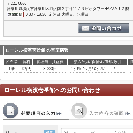
〒221-0866
神奈川県横浜市神奈川区羽沢南２丁目44-7 リビオタワーHAZAAR ３階
9:30～18:30 定休日:火曜日、水曜日
ローレル横濱壱番館
の空室情報
所在階
賃料
管理費・共益費
敷金/礼金/保証金/償却/敷引
1階
3万円
3,000円
/
/
/
/
1ヶ月
0ヶ月
0ヶ月
-
-
ローレル横濱壱番館
へのお問い合わせ
任意