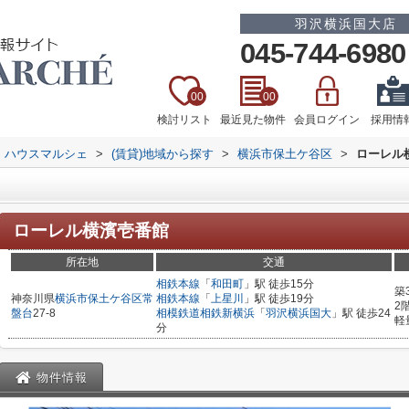
羽沢横浜国大店
045-744-6980
00
00
検討リスト
最近見た物件
会員ログイン
採用情
 ハウスマルシェ
>
(賃貸)地域から探す
>
横浜市保土ケ谷区
>
ローレル
ローレル横濱壱番館
所在地
交通
相鉄本線
「
和田町
」駅 徒歩15分
築
神奈川県
横浜市保土ケ谷区
常
相鉄本線
「
上星川
」駅 徒歩19分
2
盤台
27-8
相模鉄道相鉄新横浜
「
羽沢横浜国大
」駅 徒歩24
軽
分
物件情報