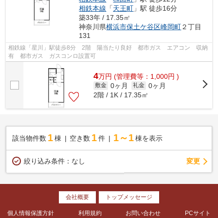
相鉄本線
「
天王町
」駅 徒歩16分
築33年 / 17.35㎡
神奈川県
横浜市保土ケ谷区
峰岡町
２丁目
131
相鉄線「星川」駅徒歩8分 2階 陽当たり良好 都市ガス エアコン 収納
有 都市ガス ガスコンロ設置可
4
万
円
(管理費等：1,000円 )
0ヶ月
0ヶ月
敷金
礼金
2階 / 1K / 17.35㎡
1
1
1～1
該当物件数
棟
空き数
件
棟を表示
変更
絞り込み条件：
なし
会社概要
トップメッセージ
個人情報保護方針
利用規約
お問い合わせ
PCサイト