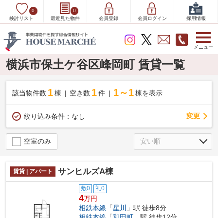
0
0
検討リスト
最近見た物件
会員登録
会員ログイン
採用情報
メニュー
横浜市保土ケ谷区峰岡町 賃貸一覧
1
1
1～1
該当物件数
棟
空き数
件
棟を表示
変更
絞り込み条件：
なし
空室のみ
サンヒルズA棟
賃貸 | アパート
敷0
礼0
4
万円
相鉄本線
「
星川
」駅 徒歩8分
相鉄本線
「
和田町
」駅 徒歩12分