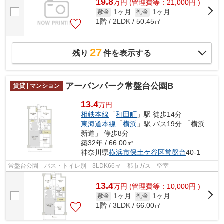
19.8
万
円
(管理費等：21,000円 )
1ヶ月
1ヶ月
敷金
礼金
1階 / 2LDK / 50.45㎡
27
残り
件を表示する
アーバンパーク常盤台公園B
賃貸 | マンション
13.4
万円
相鉄本線
「
和田町
」駅 徒歩14分
東海道本線
「
横浜
」駅 バス19分 「横浜
新道」 停歩8分
築32年 / 66.00㎡
神奈川県
横浜市保土ケ谷区
常盤台
40-1
常盤台公園 バス・トイレ別 3LDK66㎡ 都市ガス 空室
13.4
万
円
(管理費等：10,000円 )
1ヶ月
1ヶ月
敷金
礼金
1階 / 3LDK / 66.00㎡