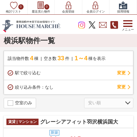
0
0
検討リスト
最近見た物件
会員登録
会員ログイン
採用情報
メニュー
横浜駅物件一覧
4
33
1～4
該当物件数
棟
空き数
件
棟を表示
駅で絞り込む
変更
変更
絞り込み条件：
なし
空室のみ
グレーシアフィット羽沢横浜国大
賃貸 | マンション
新築