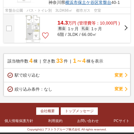
神奈川県
横浜市保土ケ谷区
常盤台
40-1
常盤台公園 バス・トイレ別 3LDK66㎡ 都市ガス 空室
14.3
万
円
(管理費等：10,000円 )
1ヶ月
1ヶ月
敷金
礼金
6階 / 3LDK / 66.00㎡
4
33
1～4
該当物件数
棟
空き数
件
棟を表示
駅で絞り込む
変更
変更
絞り込み条件：
なし
会社概要
トップメッセージ
個人情報保護方針
利用規約
お問い合わせ
PCサイト
Copyright(c) アストラグループ株式会社 All rights reserved.