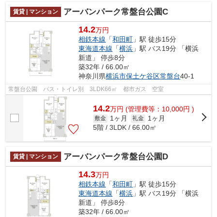
アーバンパーク常盤台公園C
賃貸 | マンション
14.2
万円
相鉄本線
「
和田町
」駅 徒歩15分
東海道本線
「
横浜
」駅 バス19分 「横浜
新道」 停歩8分
築32年 / 66.00㎡
神奈川県
横浜市保土ケ谷区
常盤台
40-1
常盤台公園 バス・トイレ別 3LDK66㎡ 都市ガス 空室
14.2
万
円
(管理費等：10,000円 )
1ヶ月
1ヶ月
敷金
礼金
5階 / 3LDK / 66.00㎡
アーバンパーク常盤台公園D
賃貸 | マンション
14.3
万円
相鉄本線
「
和田町
」駅 徒歩15分
東海道本線
「
横浜
」駅 バス19分 「横浜
新道」 停歩8分
築32年 / 66.00㎡