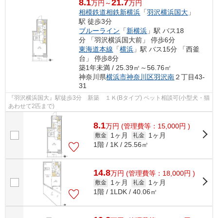
8.1
21.7
万円～
万円
相模鉄道相鉄新横浜
「
羽沢横浜国大
」
駅 徒歩3分
ブルーライン
「
新横浜
」駅 バス18
分 「羽沢横浜国大前」 停歩6分
東海道本線
「
横浜
」駅 バス15分 「西釜
台」 停歩8分
築1年未満 / 25.39㎡～56.76㎡
神奈川県
横浜市神奈川区
羽沢南
２丁目43-
31
『羽沢横浜国大』駅徒歩3分 新築 １Ｋ(Bタイプ) ペット相談可(小型犬・猫
あわせて2匹まで)
8.1
万
円
(管理費等：15,000円 )
1ヶ月
1ヶ月
敷金
礼金
1階 / 1K / 25.56㎡
14.8
万
円
(管理費等：18,000円 )
1ヶ月
1ヶ月
敷金
礼金
1階 / 1LDK / 40.06㎡