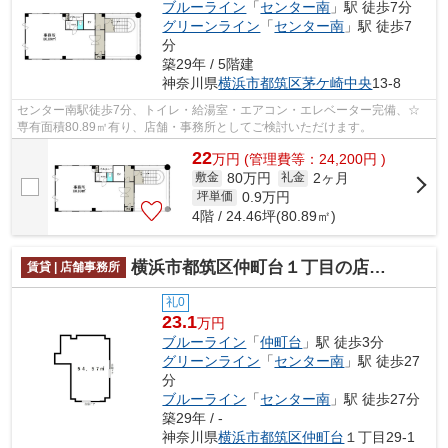
ブルーライン
「
センター南
」駅 徒歩7分
グリーンライン
「
センター南
」駅 徒歩7
分
築29年 / 5階建
神奈川県
横浜市都筑区
茅ケ崎中央
13-8
センター南駅徒歩7分、トイレ・給湯室・エアコン・エレベーター完備、☆
専有面積80.89㎡有り、店舗・事務所としてご検討いただけます。
22
万
円
(管理費等：24,200円 )
80万円
2ヶ月
敷金
礼金
0.9
万円
坪単価
4階 / 24.46坪(80.89㎡)
横浜市都筑区仲町台１丁目の店舗事務所
賃貸 | 店舗事務所
礼0
23.1
万円
ブルーライン
「
仲町台
」駅 徒歩3分
グリーンライン
「
センター南
」駅 徒歩27
分
ブルーライン
「
センター南
」駅 徒歩27分
築29年 / -
神奈川県
横浜市都筑区
仲町台
１丁目29-1