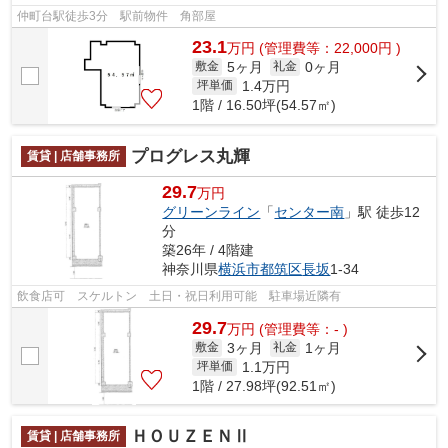
仲町台駅徒歩3分 駅前物件 角部屋
23.1
万
円
(管理費等：22,000円 )
5ヶ月
0ヶ月
敷金
礼金
1.4
万円
坪単価
1階 / 16.50坪(54.57㎡)
プログレス丸輝
賃貸 | 店舗事務所
29.7
万円
グリーンライン
「
センター南
」駅 徒歩12
分
築26年 / 4階建
神奈川県
横浜市都筑区
長坂
1-34
飲食店可 スケルトン 土日・祝日利用可能 駐車場近隣有
29.7
万
円
(管理費等：- )
3ヶ月
1ヶ月
敷金
礼金
1.1
万円
坪単価
1階 / 27.98坪(92.51㎡)
ＨＯＵＺＥＮⅡ
賃貸 | 店舗事務所