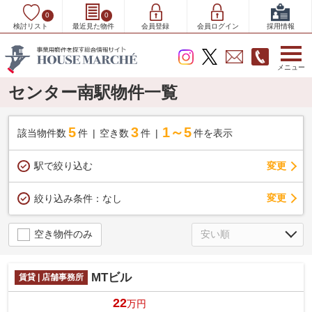
0
0
検討リスト
最近見た物件
会員登録
会員ログイン
採用情報
メニュー
センター南駅物件一覧
5
3
1～5
該当物件数
件
空き数
件
件を表示
駅で絞り込む
変更
変更
絞り込み条件：
なし
空き物件のみ
MTビル
賃貸 | 店舗事務所
22
万円