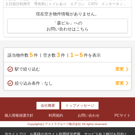
土日祝日利用可 専有部にトイレあり エアコン CATV インターネット
対応 火災報知器 ２４時間セキュリテ...
現在空き物件情報がありません。
「森ビル」への
お問い合わせはこちら
5
3
1～5
該当物件数
件
空き数
件
件を表示
駅で絞り込む
変更
変更
絞り込み条件：
なし
会社概要
トップメッセージ
個人情報保護方針
利用規約
お問い合わせ
PCサイト
Copyright(c) アストラグループ株式会社 All rights reserved.
当サイトでは、お客様の当サイト利用状況把握、サービス向上検討を目的と