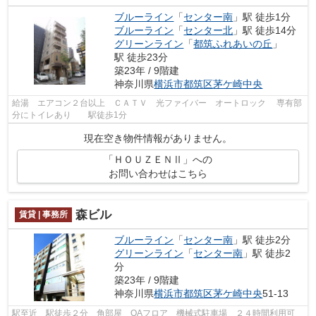
ブルーライン
「
センター南
」駅 徒歩1分
ブルーライン
「
センター北
」駅 徒歩14分
グリーンライン
「
都筑ふれあいの丘
」
駅 徒歩23分
築23年 / 9階建
神奈川県
横浜市都筑区
茅ケ崎中央
給湯 エアコン２台以上 ＣＡＴＶ 光ファイバー オートロック 専有部
分にトイレあり 駅徒歩1分
現在空き物件情報がありません。
「ＨＯＵＺＥＮⅡ」への
お問い合わせはこちら
森ビル
賃貸 | 事務所
ブルーライン
「
センター南
」駅 徒歩2分
グリーンライン
「
センター南
」駅 徒歩2
分
築23年 / 9階建
神奈川県
横浜市都筑区
茅ケ崎中央
51-13
駅至近 駅徒歩２分 角部屋 OAフロア 機械式駐車場 ２４時間利用可