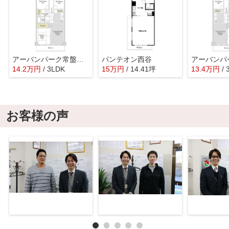
アーバンパーク常盤台公園C
パンテオン西谷
14.2
万
円
/ 3LDK
15
万
円
/ 14.41坪
13.4
万
円
/
お客様の声