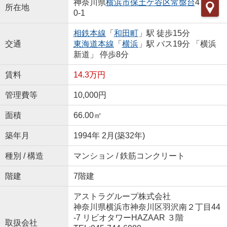
神奈川県
横浜市保土ケ谷区
常盤台
4
所在地
0-1
相鉄本線
「
和田町
」駅 徒歩15分
交通
東海道本線
「
横浜
」駅 バス19分 「横浜
新道」 停歩8分
賃料
14.3万円
管理費等
10,000円
面積
66.00㎡
築年月
1994年 2月(築32年)
種別 / 構造
マンション / 鉄筋コンクリート
階建
7階建
アストラグループ株式会社
神奈川県横浜市神奈川区羽沢南２丁目44
-7 リビオタワーHAZAAR ３階
取扱会社