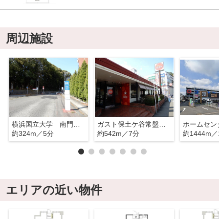
周辺施設
横浜国立大学 南門バス停
ガスト保土ケ谷常盤台店
約324m／5分
約542m／7分
約1444m／
エリアの近い物件