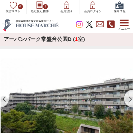
0
1
検討リスト
最近見た物件
会員登録
会員ログイン
採用情報
メニュー
アーバンパーク常盤台公園D (
1
室)