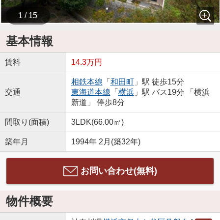
1 / 15
基本情報
賃料
14.3万円
相鉄本線
「
和田町
」駅 徒歩15分
交通
東海道本線
「
横浜
」駅 バス19分 「横浜
新道」 停歩8分
間取り(面積)
3LDK(66.00㎡)
築年月
1994年 2月(築32年)
お問い合わせ(無料)
物件概要