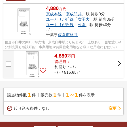
4,880
万円
京成本線
「
京成臼井
」駅 徒歩9分
ユーカリが丘線
「
女子大
」駅 徒歩35分
ユーカリが丘線
「
公園
」駅 徒歩40分
- / -
千葉県
佐倉市
臼井
佐倉市臼井の約155坪売地 京成臼井駅より徒歩9分 上物あり 更地渡しや
分割売買も相談可能 事業用地や共同住宅用地など様々な用途にお使いいた
だけます
4,880
万
円
管理費：-
利回り：- / -
- / - / 515.65㎡
1
1
1～1
該当物件数
件
販売数
件
件を表示
変更
絞り込み条件：
なし