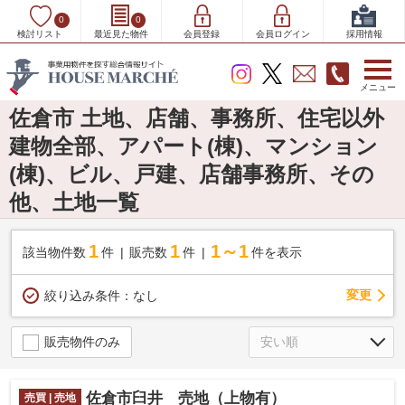
0
0
検討リスト
最近見た物件
会員登録
会員ログイン
採用情報
メニュー
佐倉市 土地、店舗、事務所、住宅以外
建物全部、アパート(棟)、マンション
(棟)、ビル、戸建、店舗事務所、その
他、土地一覧
1
1
1～1
該当物件数
件
販売数
件
件を表示
変更
絞り込み条件：
なし
販売物件のみ
佐倉市臼井 売地（上物有）
売買 | 売地