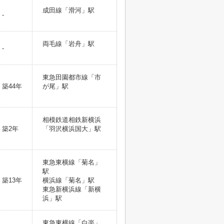
成田線「滑河」駅
-
両毛線「岩舟」駅
-
東急田園都市線「市
築44年
が尾」駅
相模鉄道相鉄新横浜
築2年
「羽沢横浜国大」駅
東急東横線「菊名」
駅
築13年
横浜線「菊名」駅
東急新横浜線「新横
浜」駅
東急東横線「白楽」