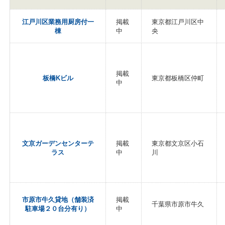
江戸川区業務用厨房付一
掲載
東京都江戸川区中
棟
中
央
掲載
板橋Kビル
東京都板橋区仲町
中
文京ガーデンセンターテ
掲載
東京都文京区小石
ラス
中
川
市原市牛久貸地（舗装済
掲載
千葉県市原市牛久
駐車場２０台分有り）
中