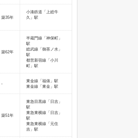
小湊鉄道「上総牛
築35年
久」駅
半蔵門線「神保町」
駅
総武線「御茶ノ水」
築62年
駅
都営新宿線「小川
町」駅
東金線「福俵」駅
-
東金線「東金」駅
東急目黒線「日吉」
駅
東急東横線「日吉」
築51年
駅
東急東横線「元住
吉」駅