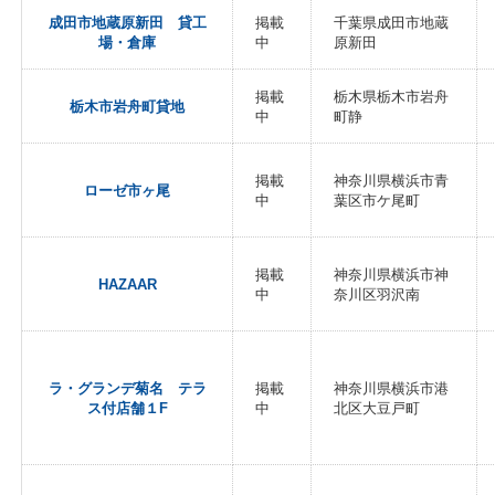
成田市地蔵原新田 貸工
掲載
千葉県成田市地蔵
場・倉庫
中
原新田
掲載
栃木県栃木市岩舟
栃木市岩舟町貸地
中
町静
掲載
神奈川県横浜市青
ローゼ市ヶ尾
中
葉区市ケ尾町
掲載
神奈川県横浜市神
HAZAAR
中
奈川区羽沢南
ラ・グランデ菊名 テラ
掲載
神奈川県横浜市港
ス付店舗１F
中
北区大豆戸町