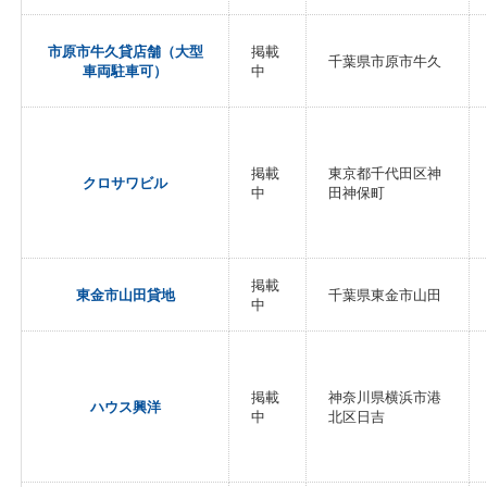
市原市牛久貸店舗（大型
掲載
千葉県市原市牛久
車両駐車可）
中
掲載
東京都千代田区神
クロサワビル
中
田神保町
掲載
東金市山田貸地
千葉県東金市山田
中
掲載
神奈川県横浜市港
ハウス興洋
中
北区日吉