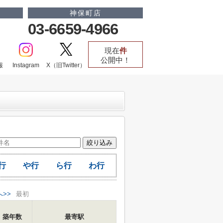
神保町店
03-6659-4966
現在
件
公開中！
報
Instagram
X（旧Twitter）
行
や行
ら行
わ行
へ>>
最初
築年数
最寄駅