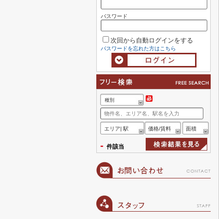
パスワード
次回から自動ログインをする
パスワードを忘れた方はこちら
種別
エリア| 駅
価格/賃料
面積
-
件該当