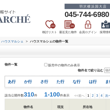
羽沢横浜国大店
045-744-6980
00
00
検討リスト
最近見た物件
会員ログイン
採用情
 ハウスマルシェ
>
ハウスマルシェの物件一覧
物件一覧
販売中の物件のみ表示
物件名で絞り込む
あ行
か行
さ行
た行
な行
は行
ま
310
1-100
該当公開件数
件
件表示
<<前へ
1
2
3
4
次
物件名
現況
所在地