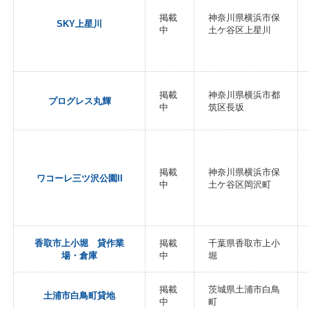
掲載
神奈川県横浜市保
SKY上星川
中
土ケ谷区上星川
掲載
神奈川県横浜市都
プログレス丸輝
中
筑区長坂
掲載
神奈川県横浜市保
ワコーレ三ツ沢公園II
中
土ケ谷区岡沢町
香取市上小堀 貸作業
掲載
千葉県香取市上小
場・倉庫
中
堀
掲載
茨城県土浦市白鳥
土浦市白鳥町貸地
中
町