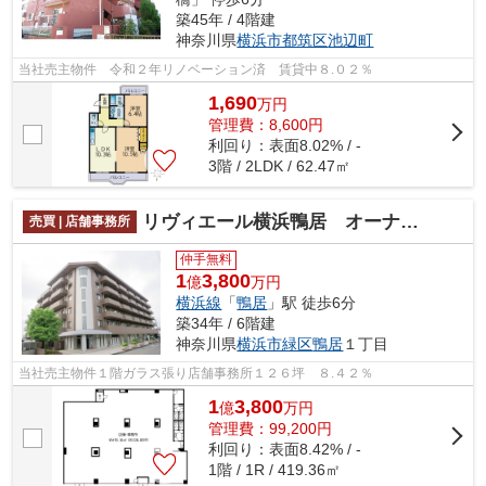
築45年 / 4階建
神奈川県
横浜市都筑区
池辺町
当社売主物件 令和２年リノベーション済 賃貸中８.０２％
1,690
万
円
管理費：8,600円
利回り：表面8.02% / -
3階 / 2LDK / 62.47㎡
リヴィエール横浜鴨居 オーナーチェンジ区分店舗事務所
売買 | 店舗事務所
仲手無料
1
3,800
億
万円
横浜線
「
鴨居
」駅 徒歩6分
築34年 / 6階建
神奈川県
横浜市緑区
鴨居
１丁目
当社売主物件１階ガラス張り店舗事務所１２６坪 ８.４２％
1
3,800
億
万
円
管理費：99,200円
利回り：表面8.42% / -
1階 / 1R / 419.36㎡