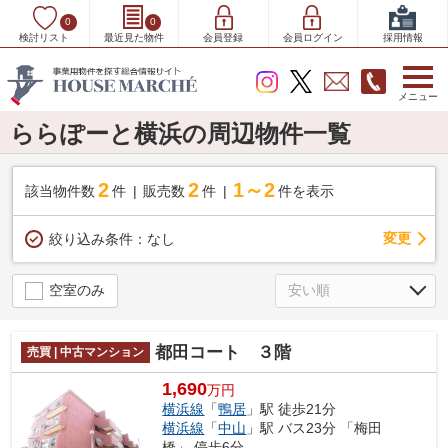
0
0
検討リスト
最近見た物件
会員登録
会員ログイン
採用情報
メニュー
ららぽーと横浜の周辺物件一覧
2
2
1～2
該当物件数
件
販売数
件
件を表示
変更
絞り込み条件：
なし
空室のみ
都田コート ３階
売買 | 中古マンション
1,690
万円
横浜線
「
鴨居
」駅 徒歩21分
横浜線
「
中山
」駅 バス23分 「梅田
橋」 停歩6分