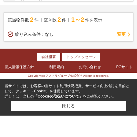
2
2
1～2
該当物件数
件
空き数
件
件を表示
変更
絞り込み条件：
なし
会社概要
トップメッセージ
個人情報保護方針
利用規約
お問い合わせ
PCサイト
Copyright(c) アストラグループ株式会社 All rights reserved.
当サイトでは、お客様の当サイト利用状況把握、サービス向上検討を目的と
して、クッキー（Cookie）を使用しています。
詳しくは、当社の
「Cookieの取扱いについて」
をご確認ください。
閉じる