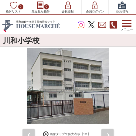
0
0
検討リスト
最近見た物件
会員登録
会員ログイン
採用情報
メニュー
川和小学校
前
次
画像タップで拡大表示【
1
/1】