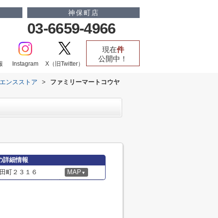
神保町店
03-6659-4966
現在
件
公開中！
報
Instagram
X（旧Twitter）
エンスストア
>
ファミリーマートコウヤ
の詳細情報
田町２３１６
MAP
▼