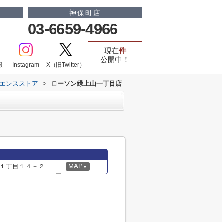
神保町店
03-6659-4966
現在
件
公開中！
報
Instagram
X（旧Twitter）
エンスストア
>
ローソン緑上山一丁目店
１丁目１４－２
MAP
▼