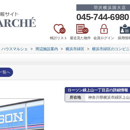
羽沢横浜国大店
045-744-6980
00
00
検討リスト
最近見た物件
会員ログイン
採用情
 ハウスマルシェ
>
周辺施設案内
>
横浜市緑区
>
横浜市緑区のコンビニ
一覧へ
ローソン緑上山一丁目店の詳細情報
所在地
神奈川県横浜市緑区上山