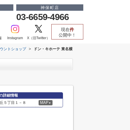
神保町店
03-6659-4966
現在
件
公開中！
報
Instagram
X（旧Twitter）
ウントショップ
>
ドン・キホーテ 東名横
の詳細情報
丘５丁目１－８
MAP
▼