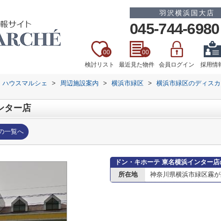
羽沢横浜国大店
045-744-6980
00
00
検討リスト
最近見た物件
会員ログイン
採用情
 ハウスマルシェ
>
周辺施設案内
>
横浜市緑区
>
横浜市緑区のディスカ
ンター店
の一覧へ
ドン・キホーテ 東名横浜インター店
所在地
神奈川県横浜市緑区霧が