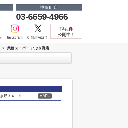
神保町店
03-6659-4966
現在
件
公開中！
報
Instagram
X（旧Twitter）
>
業務スーパー いぶき野店
き野３４－９
MAP
▼