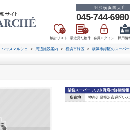
羽沢横浜国大店
045-744-6980
00
00
検討リスト
最近見た物件
会員ログイン
採用情
 ハウスマルシェ
>
周辺施設案内
>
横浜市緑区
>
横浜市緑区のスーパー
業務スーパー いぶき野店の詳細情報
所在地
神奈川県横浜市緑区いぶ