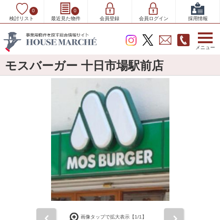
0
0
検討リスト
最近見た物件
会員登録
会員ログイン
採用情報
メニュー
モスバーガー 十日市場駅前店
前
次
画像タップで拡大表示【
1
/1】