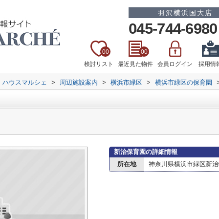
羽沢横浜国大店
045-744-6980
00
00
検討リスト
最近見た物件
会員ログイン
採用情
 ハウスマルシェ
>
周辺施設案内
>
横浜市緑区
>
横浜市緑区の保育園
新治保育園の詳細情報
所在地
神奈川県横浜市緑区新治