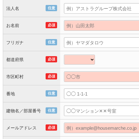
法人名
任意
お名前
必須
フリガナ
任意
都道府県
必須
市区町村
必須
番地
任意
建物名／部屋番号
任意
メールアドレス
必須