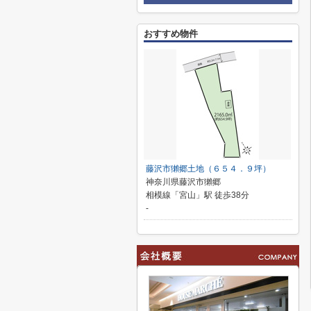
おすすめ物件
藤沢市獺郷土地（６５４．９坪）
神奈川県藤沢市獺郷
相模線「宮山」駅 徒歩38分
-