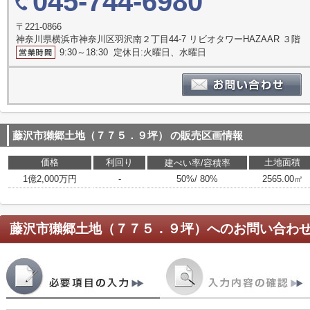
045-744-6980
〒221-0866
神奈川県横浜市神奈川区羽沢南２丁目44-7 リビオタワーHAZAAR ３階
9:30～18:30 定休日:火曜日、水曜日
藤沢市獺郷土地（７７５．９坪）
の販売区画情報
価格
利回り
土地面積
建ぺい率/容積率
1億2,000万円
-
50%/ 80%
2565.00㎡
藤沢市獺郷土地（７７５．９坪）
へのお問い合わ