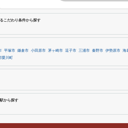
るこだわり条件から探す
市
平塚市
鎌倉市
小田原市
茅ヶ崎市
逗子市
三浦市
秦野市
伊勢原市
海
郡愛川町
駅から探す