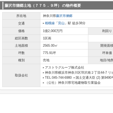
藤沢市獺郷土地（７７５．９坪）
の物件概要
所在地
神奈川県
藤沢市
獺郷
相模線
「
宮山
」駅 徒歩38分
交通
価格
1億2,000万円
利回り
総区画数
1区画
土地面積
2565.00㎡
開発面
坪数
775.91坪
坪単価
種別
売地
地目/地
アストラグループ株式会社
神奈川県横浜市神奈川区羽沢南２丁目44-7 リビ
取扱会社
TEL:045-744-6980
国土交通大臣 (2) 第9490
（公社）神奈川県宅地建物取引業協会