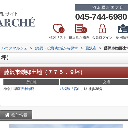
羽沢横浜国大店
045-744-6980
00
00
検討リスト
最近見た物件
会員ログイン
採用情
 ハウスマルシェ
>
(売買・投資)地域から探す
>
藤沢市
>
藤沢市獺郷土
９坪）
藤沢市獺郷土地（７７５．９坪）
所在地
交通
神奈川県
藤沢市
獺郷
相模線
「
宮山
」駅 徒歩38分
物件情報