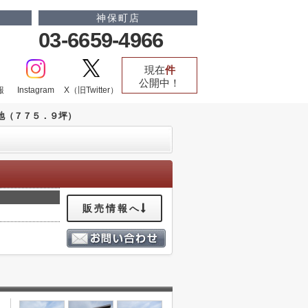
神保町店
03-6659-4966
現在
件
公開中！
報
Instagram
X（旧Twitter）
地（７７５．９坪）
販売情報へ