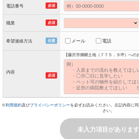
電話番号
必須
職業
必須
メール
電話
希望連絡方法
任意
【藤沢市獺郷土地（７７５．９坪）への
内容
必須
※
利用規約
及び
プライバシーポリシー
を必ずお読みください。左記内容に同
さい。
未入力項目がありま