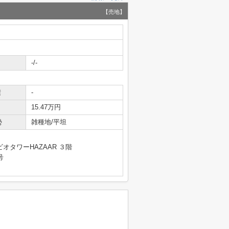
【売地】
-/-
積
-
15.47万円
勢
雑種地/平坦
オタワーHAZAAR ３階
号