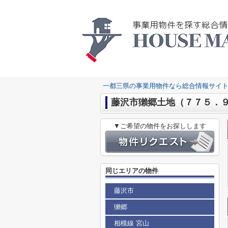
一都三県の事業用物件なら総合情報サイト
藤沢市獺郷土地（７７５．
▼ご希望の物件をお探しします
同じエリアの物件
藤沢市
獺郷
相模線 宮山