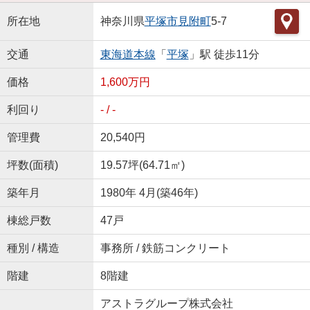
所在地
神奈川県
平塚市
見附町
5-7
交通
東海道本線
「
平塚
」駅 徒歩11分
価格
1,600万円
利回り
- / -
管理費
20,540円
坪数(面積)
19.57坪(64.71㎡)
築年月
1980年 4月(築46年)
棟総戸数
47戸
種別 / 構造
事務所 / 鉄筋コンクリート
階建
8階建
アストラグループ株式会社