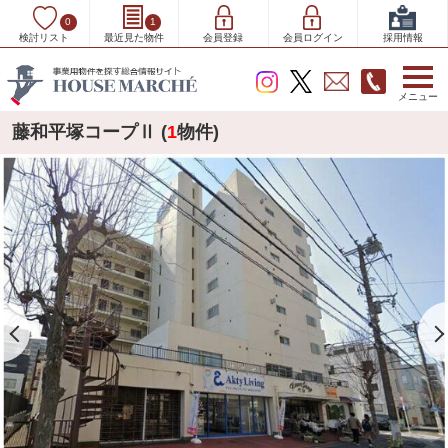
0
1
検討リスト
最近見た物件
会員登録
会員ログイン
採用情報
メニュー
藤和平塚コープⅡ (
1
物件)