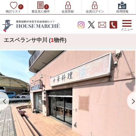
0
1
検討リスト
最近見た物件
会員登録
会員ログイン
採用情報
メニュー
エスペランサ中川 (
1
物件)