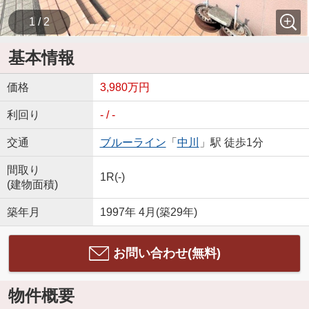
1 / 2
基本情報
価格
3,980万円
利回り
- / -
交通
ブルーライン
「
中川
」駅 徒歩1分
間取り
1R(-)
(建物面積)
築年月
1997年 4月(築29年)
お問い合わせ(無料)
物件概要