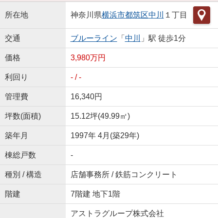
所在地
神奈川県
横浜市都筑区
中川
１丁目
交通
ブルーライン
「
中川
」駅 徒歩1分
価格
3,980万円
利回り
- / -
管理費
16,340円
坪数(面積)
15.12坪(49.99㎡)
築年月
1997年 4月(築29年)
棟総戸数
-
種別 / 構造
店舗事務所 / 鉄筋コンクリート
階建
7階建 地下1階
アストラグループ株式会社