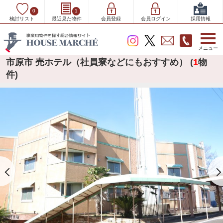
0
1
検討リスト
最近見た物件
会員登録
会員ログイン
採用情報
メニュー
市原市 売ホテル（社員寮などにもおすすめ） (
1
物
件)