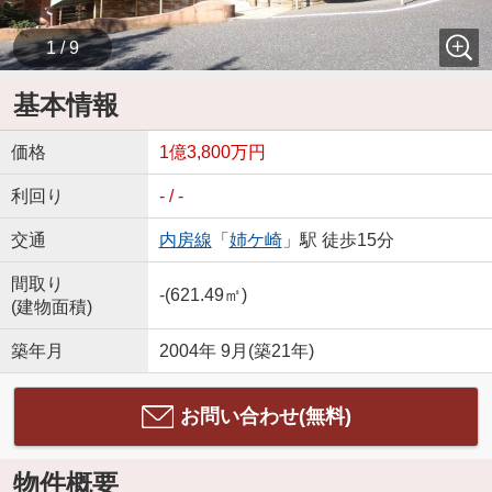
1 / 9
基本情報
価格
1億3,800万円
利回り
- / -
交通
内房線
「
姉ケ崎
」駅 徒歩15分
間取り
-(621.49㎡)
(建物面積)
築年月
2004年 9月(築21年)
お問い合わせ(無料)
物件概要