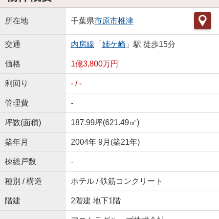
所在地
千葉県
市原市
椎津
交通
内房線
「
姉ケ崎
」駅 徒歩15分
価格
1億3,800万円
利回り
- / -
管理費
-
坪数(面積)
187.99坪(621.49㎡)
築年月
2004年 9月(築21年)
棟総戸数
-
種別 / 構造
ホテル / 鉄筋コンクリート
階建
2階建 地下1階