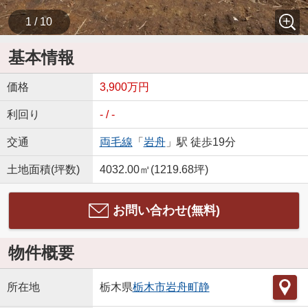
1 / 10
基本情報
価格
3,900万円
利回り
- / -
交通
両毛線
「
岩舟
」駅 徒歩19分
土地面積(坪数)
4032.00㎡(1219.68坪)
お問い合わせ(無料)
物件概要
所在地
栃木県
栃木市
岩舟町静