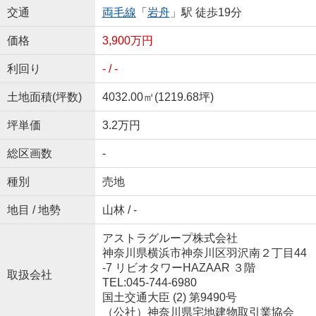
交通
両毛線
「
岩舟
」駅 徒歩19分
価格
3,900万円
利回り
- / -
土地面積(坪数)
4032.00㎡(1219.68坪)
坪単価
3.2万円
総区画数
-
種別
売地
地目 / 地勢
山林 / -
アストラグループ株式会社
神奈川県横浜市神奈川区羽沢南２丁目44
-7 リビオタワーHAZAAR ３階
取扱会社
TEL:045-744-6980
国土交通大臣 (2) 第9490号
（公社）神奈川県宅地建物取引業協会