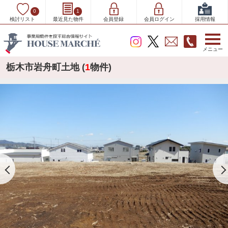
0
1
検討リスト
最近見た物件
会員登録
会員ログイン
採用情報
メニュー
栃木市岩舟町土地 (
1
物件)