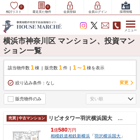
0
0
検討リスト
最近見た物件
会員登録
会員ログイン
採用情報
メニュー
横浜市神奈川区 マンション、投資マン
ション一覧
1
1
1～1
該当物件数
棟
販売数
件
棟を表示
変更
絞り込み条件：
なし
販売物件のみ
リビオタワー羽沢横浜国大 ２３階
売買 | 中古マンション
1
580
億
万円
相模鉄道相鉄新横浜
「
羽沢横浜国大
」