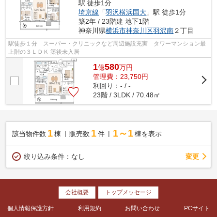
駅 徒歩1分
埼京線
「
羽沢横浜国大
」駅 徒歩1分
築2年 / 23階建 地下1階
神奈川県
横浜市神奈川区
羽沢南
２丁目
駅徒歩１分 スーパー・クリニックなど周辺施設充実 タワーマンション最
上階の３ＬＤＫ 築後未入居
1
580
億
万
円
管理費：23,750円
利回り：- / -
23階 / 3LDK / 70.48㎡
1
1
1～1
該当物件数
棟
販売数
件
棟を表示
変更
絞り込み条件：
なし
会社概要
トップメッセージ
個人情報保護方針
利用規約
お問い合わせ
PCサイト