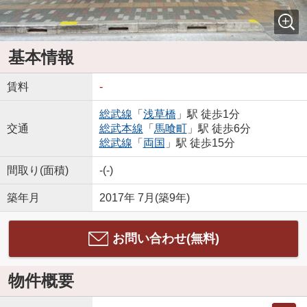
基本情報
賃料
-
総武線
「
浅草橋
」駅 徒歩1分
交通
総武本線
「
馬喰町
」駅 徒歩6分
総武線
「
両国
」駅 徒歩15分
間取り(面積)
-(-)
築年月
2017年 7月(築9年)
お問い合わせ(無料)
物件概要