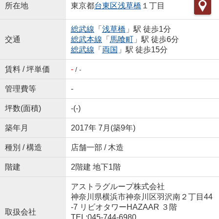
所在地
東京都
台東区
浅草橋
１丁目
総武線
「
浅草橋
」駅 徒歩1分
交通
総武本線
「
馬喰町
」駅 徒歩6分
総武線
「
両国
」駅 徒歩15分
賃料 / 坪単価
-
/ -
管理費等
-
坪数(面積)
-(-)
築年月
2017年 7月(築9年)
種別 / 構造
店舗一部 / 木造
階建
2階建 地下1階
アストラグループ株式会社
神奈川県横浜市神奈川区羽沢南２丁目44
-7 リビオタワーHAZAAR ３階
取扱会社
TEL:045-744-6980