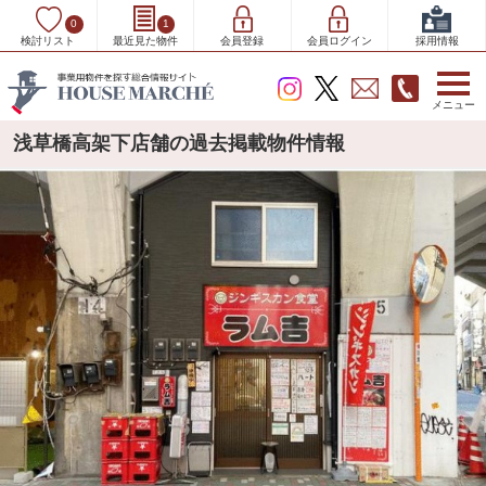
0
1
検討リスト
最近見た物件
会員登録
会員ログイン
採用情報
メニュー
浅草橋高架下店舗の過去掲載物件情報