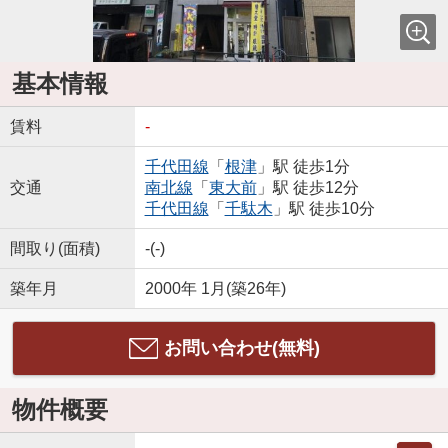
基本情報
賃料
-
千代田線
「
根津
」駅 徒歩1分
交通
南北線
「
東大前
」駅 徒歩12分
千代田線
「
千駄木
」駅 徒歩10分
間取り(面積)
-(-)
築年月
2000年 1月(築26年)
お問い合わせ(無料)
物件概要