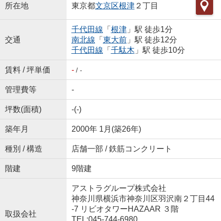
所在地
東京都
文京区
根津
２丁目
千代田線
「
根津
」駅 徒歩1分
交通
南北線
「
東大前
」駅 徒歩12分
千代田線
「
千駄木
」駅 徒歩10分
賃料 / 坪単価
-
/ -
管理費等
-
坪数(面積)
-(-)
築年月
2000年 1月(築26年)
種別 / 構造
店舗一部 / 鉄筋コンクリート
階建
9階建
アストラグループ株式会社
神奈川県横浜市神奈川区羽沢南２丁目44
-7 リビオタワーHAZAAR ３階
取扱会社
TEL:045-744-6980