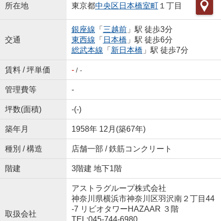
所在地
東京都
中央区
日本橋室町
１丁目
銀座線
「
三越前
」駅 徒歩3分
交通
東西線
「
日本橋
」駅 徒歩6分
総武本線
「
新日本橋
」駅 徒歩7分
賃料 / 坪単価
-
/ -
管理費等
-
坪数(面積)
-(-)
築年月
1958年 12月(築67年)
種別 / 構造
店舗一部 / 鉄筋コンクリート
階建
3階建 地下1階
アストラグループ株式会社
神奈川県横浜市神奈川区羽沢南２丁目44
-7 リビオタワーHAZAAR ３階
取扱会社
TEL:045-744-6980