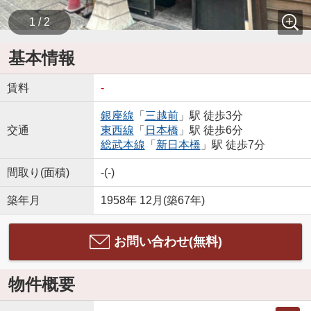
1 / 2
基本情報
賃料
-
銀座線
「
三越前
」駅 徒歩3分
交通
東西線
「
日本橋
」駅 徒歩6分
総武本線
「
新日本橋
」駅 徒歩7分
間取り(面積)
-(-)
築年月
1958年 12月(築67年)
お問い合わせ(無料)
物件概要