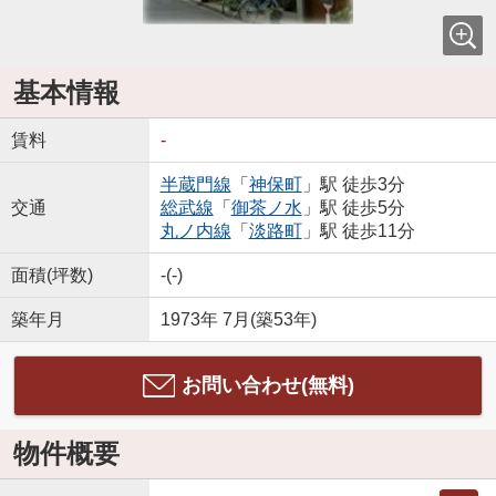
基本情報
賃料
-
半蔵門線
「
神保町
」駅 徒歩3分
交通
総武線
「
御茶ノ水
」駅 徒歩5分
丸ノ内線
「
淡路町
」駅 徒歩11分
面積(坪数)
-(-)
築年月
1973年 7月(築53年)
お問い合わせ(無料)
物件概要