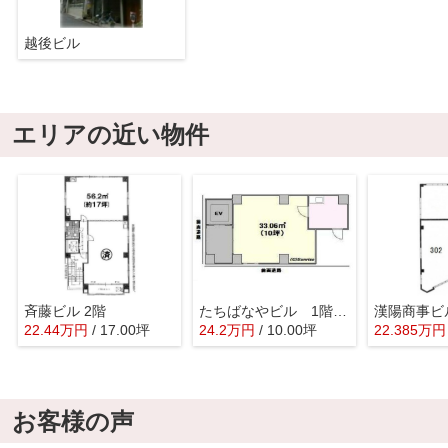
越後ビル
エリアの近い物件
斉藤ビル 2階
たちばなやビル 1階店舗.事務所
22.44
万
円
/ 17.00坪
24.2
万
円
/ 10.00坪
22.385
万
円
お客様の声